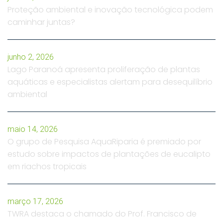
Proteção ambiental e inovação tecnológica podem
caminhar juntas?
junho 2, 2026
Lago Paranoá apresenta proliferação de plantas
aquáticas e especialistas alertam para desequilíbrio
ambiental
maio 14, 2026
O grupo de Pesquisa AquaRiparia é premiado por
estudo sobre impactos de plantações de eucalipto
em riachos tropicais
março 17, 2026
TWRA destaca o chamado do Prof. Francisco de